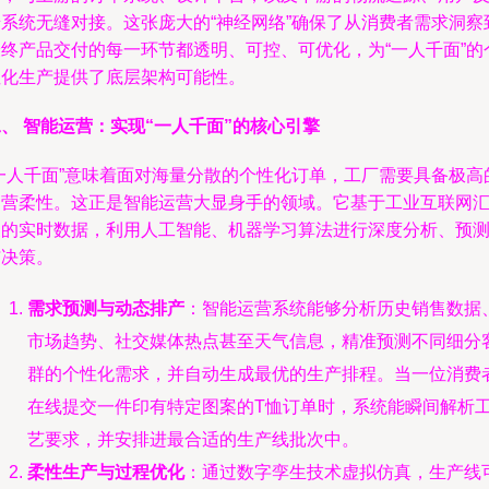
馈系统无缝对接。这张庞大的“神经网络”确保了从消费者需求洞察
最终产品交付的每一环节都透明、可控、可优化，为“一人千面”的
性化生产提供了底层架构可能性。
、 智能运营：实现“一人千面”的核心引擎
“一人千面”意味着面对海量分散的个性化订单，工厂需要具备极高
运营柔性。这正是智能运营大显身手的领域。它基于工业互联网
聚的实时数据，利用人工智能、机器学习算法进行深度分析、预
与决策。
需求预测与动态排产
：智能运营系统能够分析历史销售数据
市场趋势、社交媒体热点甚至天气信息，精准预测不同细分
群的个性化需求，并自动生成最优的生产排程。当一位消费
在线提交一件印有特定图案的T恤订单时，系统能瞬间解析
艺要求，并安排进最合适的生产线批次中。
柔性生产与过程优化
：通过数字孪生技术虚拟仿真，生产线